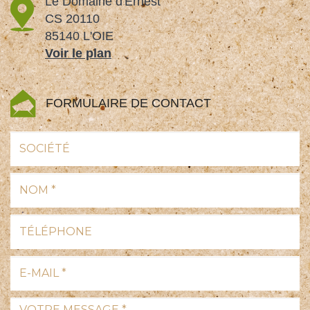
Le Domaine d'Ernest
CS 20110
85140 L'OIE
Voir le plan
FORMULAIRE DE CONTACT
Société
Nom
*
:
Téléphone
:
E-
mail
*
Votre